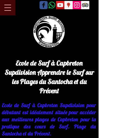
Ecole de Surf à Capbreton
Supdivision Apprendre le Surf sur
les Plages du Santocha et du
Prévent
Ecole de Surf à Capbreton Supdivision pour
débutant est idéalement située pour accéder
aux meilleures plages de Capbreton pour la
pratique des cours de Surf. Plage du
Santocha et du Prévent.