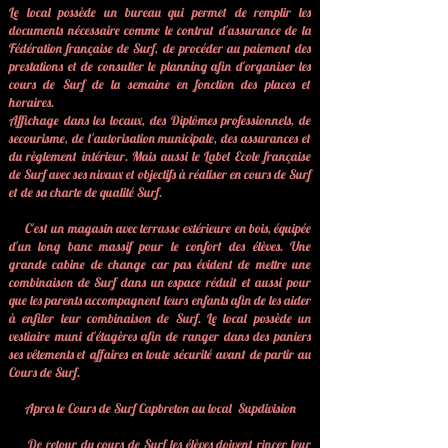
Le local possède un bureau qui permet de remplir les
documents nécessaire comme le contrat d'assurance de la
Fédération française de Surf, de procéder au paiement des
prestations et de consulter le planning afin d'organiser les
cours de Surf de la semaine en fonction des places et
horaires.
Affichage dans les locaux, des Diplômes professionnels, de
secourisme, de l'autorisation municipale, des assurances et
du règlement intérieur. Mais aussi le Label Ecole française
de Surf avec ses nivaux et objectifs à réaliser en cours de Surf
et de sa charte de qualité Surf.
C'est un magasin avec terrasse extérieure en bois, équipée
d'un long banc massif pour le confort des élèves. Une
grande cabine de change car pas évident de mettre une
combinaison de Surf dans un espace réduit et aussi pour
que les parents accompagnent leurs enfants afin de les aider
à enfiler leur combinaison de Surf. Le local possède un
vestiaire muni d'étagères afin de ranger dans des paniers
ses vêtements et affaires en toute sécurité avant de partir au
Cours de Surf.
Apres le Cours de Surf Capbreton au local Supdivision
De retour du cours de Surf les élèves doivent rincer leur