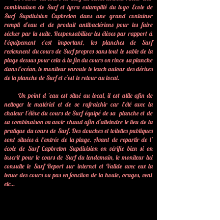
combinaison de Surf et lycra estampillé du logo Ecole de
Surf Supdivision Capbreton dans une grand container
rempli d'eau et de produit antibactériens pour les faire
sécher par la suite. Responsabiliser les élèves par rapport à
l'équipement c'est important, les planches de Surf
reviennent du cours de Surf propres sans tout le sable de la
plage dessus pour cela à la fin du cours on rince sa planche
dans l'océan, le moniteur enroule le leach autour des dérives
de la planche de Surf et c'est le retour au local.
Un point d 'eau est situé au local, il est utile afin de
nettoyer le matériel et de se rafraîchir car l'été avec la
chaleur l'élève du cours de Surf équipé de sa planche et de
sa combinaison va avoir chaud afin d'atteindre le lieu de la
pratique du cours de Surf. Des douches et toilettes publiques
sont situées à l'entrée de la plage. Avant de repartir de l'
école de Surf Capbreton Supdivision on vérifie bien si on
inscrit pour le cours de Surf du lendemain, le moniteur lui
consulte le Surf Report sur internet et Valide avec eux la
tenue des cours ou pas en fonction de la houle, orages, vent
etc...