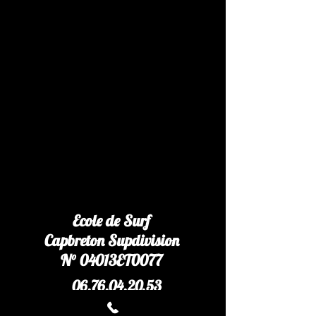
Ecole de Surf
Capbreton Supdivision
N° 04013ET0077​
06.76.04.20.53
Sup.division@gmail.com