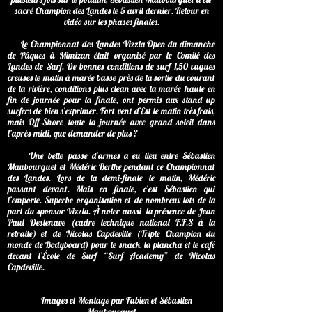
sacré Champion des Landes le 5 avril dernier. Retour en
vidéo sur les phases finales.
Le Championnat des Landes Vizzla Open du dimanche
de Pâques à Mimizan était organisé par le Comité des
Landes de Surf. De bonnes conditions de surf 1,50 vagues
creuses le matin à marée basse près de la sortie du courant
de la rivière, conditions plus clean avec la marée haute en
fin de journée pour la finale, ont permis aux stand up
surfers de bien s’exprimer. Fort vent d’Est le matin très frais,
mais Off-Shore toute la journée avec grand soleil dans
l’après-midi, que demander de plus ?
Une belle passe d’armes a eu lieu entre Sébastien
Maubourguet et Médéric Berthe pendant ce Championnat
des Landes. Lors de la demi-finale le matin, Médéric
passant devant. Mais en finale, c’est Sébastien qui
l’emporte. Superbe organisation et de nombreux lots de la
part du sponsor Vizzla. À noter aussi la présence de Jean
Paul Destenave (cadre technique national F.F.S à la
retraite) et de Nicolas Capdeville (Triple Champion du
monde de Bodyboard) pour le snack, la plancha et le café
devant l’École de Surf “Surf Academy” de Nicolas
Capdeville.
Images et Montage par Fabien et Sébastien
Maubourguet