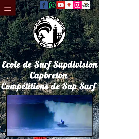
Ecole de Surf Supdivision
Capbreton
Compétitions de Sup Surf